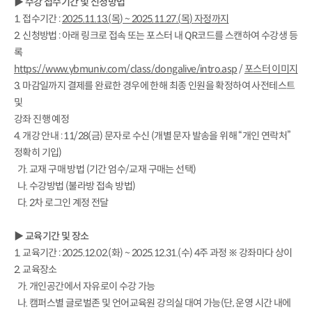
▶
수강 접수기간 및 신청방법
1. 접수기간 :
2025.11.13.(
목
) ~ 2025.11.27.(
목
)
자정
까지
2. 신청방법 : 아래 링크로 접속 또는 포스터 내 QR코드를 스캔하여 수강생 등
록
https://www.ybmuniv.com/class/dongalive/intro.asp
/
포스터 이미지
3. 마감일까지 결제를 완료한 경우에 한해 최종 인원을 확정하여 사전테스트
및
강좌 진행 예정
4. 개강 안내 : 11/28(금) 문자로 수신 (개별 문자 발송을 위해 “개인 연락처”
정확히 기입)
가. 교재 구매 방법 (기간 엄수/교재 구매는 선택)
나. 수강방법 (불라방 접속 방법)
다. 2차 로그인 계정 전달
▶
교육기간 및 장소
1. 교육기간 : 2025.12.02.(화) ~ 2025.12.31.(수) 4주 과정 ※ 강좌마다 상이
2. 교육장소
가. 개인공간에서 자유로이 수강 가능
나. 캠퍼스별 글로벌존 및 언어교육원 강의실 대여 가능(단, 운영 시간 내에