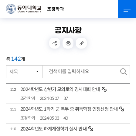
조경학과
공지사항
142
총
개
제목
번호
검
작성자
색
2024학년도 상반기 모의토익 경시대회 안내
112
작성일자
조경학과
2024.05.07
37
2024학년도 1학기 군 복무 중 취득학점 인정신청 안내
조회수
111
조경학과
2024.05.03
40
2024학년도 하계계절학기 실시 안내
110