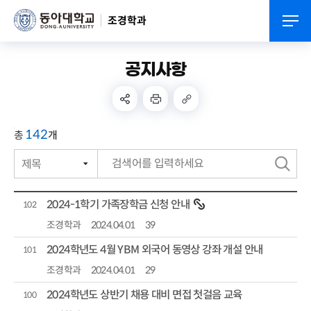
조경학과
공지사항
142
총
개
제목
번호
검
작성자
색
2024-1학기 가족장학금 신청 안내
102
작성일자
조경학과
2024.04.01
39
2024학년도 4월 YBM 외국어 동영상 강좌 개설 안내
조회수
101
조경학과
2024.04.01
29
2024학년도 상반기 채용 대비 면접 첫걸음 교육
100