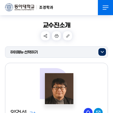
조경학과
교수진소개
하위메뉴 선택하기
양건석