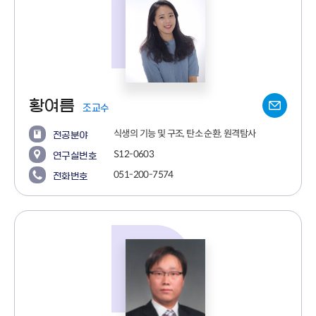
황여름
조교수
식생의 기능 및 구조, 탄소 순환, 원격탐사
전공분야
S12-0603
연구실번호
051-200-7574
전화번호