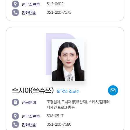
S12-0602
연구실번호
051-200-7575
전화번호
손지아(쑨슈쯔)
외국인 조교수
조경설계, 도시재생(유산지), 스케치/컴퓨터
전공분야
디자인 프로그램 등
S03-0517
연구실번호
051-200-7580
전화번호