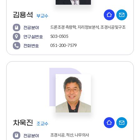
김용석
부교수
드론조경 측량학, 지리정보분석, 조경시공및구조
전공분야
S03-0505
연구실번호
051-200-7579
전화번호
차욱진
조교수
조경시공, 적산, 나무의사
전공분야