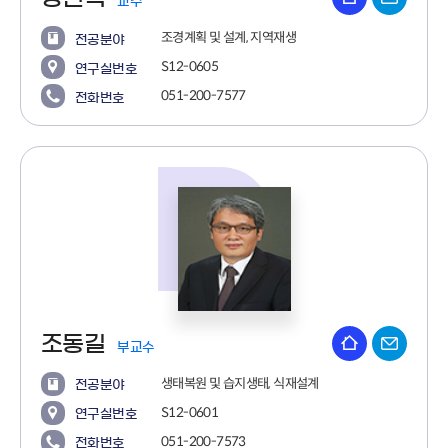
교수
조경계획 및 설계, 지역재생
전공분야
S12-0605
연구실번호
051-200-7577
전화번호
조동길
부교수
생태복원 및 습지생태, 식재설계
전공분야
S12-0601
연구실번호
051-200-7573
전화번호