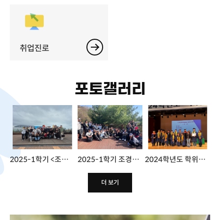
취업진로
포토갤러리
2025-1학기 <조경미학> 수업 부산타워 견학
2025-1학기 조경수목학실습 화명수목원
2024학년도 학위수여식
더 보기